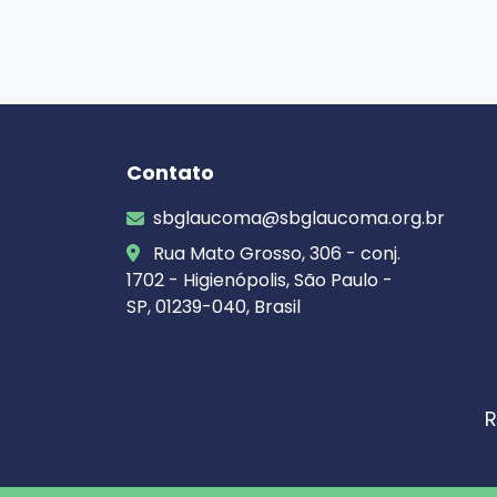
Contato
sbglaucoma@sbglaucoma.org.br
Rua Mato Grosso, 306 - conj.
1702 - Higienópolis, São Paulo -
SP, 01239-040, Brasil
R