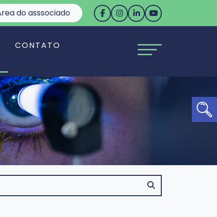
rea do asssociado
S
CONTATO
Ab