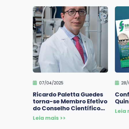
07/04/2025
28/
Ricardo Paletta Guedes
Conf
torna-se Membro Efetivo
Quin
do Conselho Científico
Leia 
do Instituto Universitário
Leia mais >>
Francês de Glaucoma