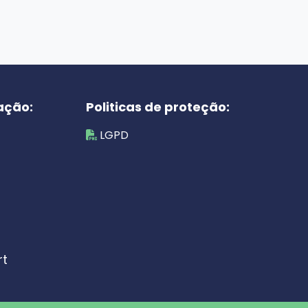
ação:
Politicas de proteção:
LGPD
rt