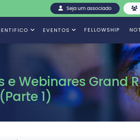
Seja um associado
FELLOWSHIP
NO
IENTIFICO
EVENTOS
s e Webinares Grand 
(Parte 1)