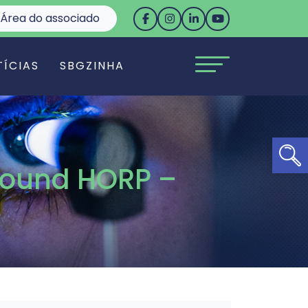
Área do associado
TÍCIAS
SBGZINHA
Ab
Round HORP –