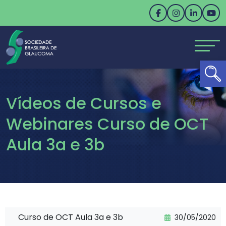
Ab
Vídeos de Cursos e
Webinares Curso de OCT
Aula 3a e 3b
Curso de OCT Aula 3a e 3b
30/05/2020