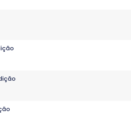
dição
dição
ição