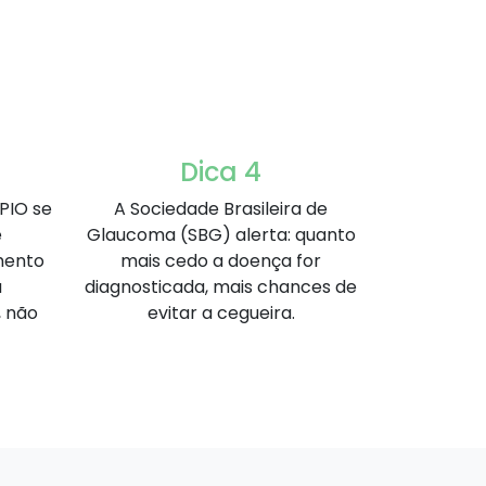
Dica 4
PIO se
A Sociedade Brasileira de
é
Glaucoma (SBG) alerta: quanto
mento
mais cedo a doença for
a
diagnosticada, mais chances de
, não
evitar a cegueira.