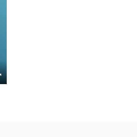
Enter
fullscreen