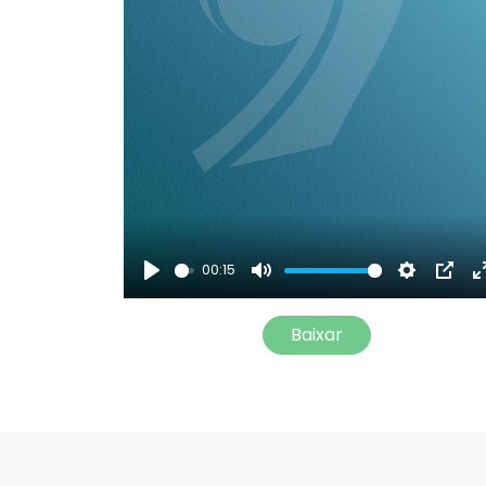
00:15
Play
Mute
Settings
PIP
Baixar