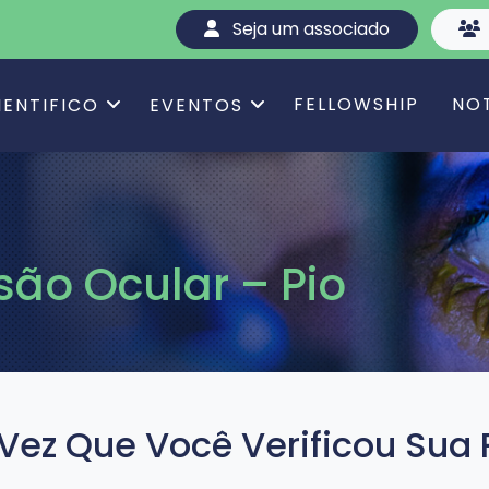
Seja um associado
FELLOWSHIP
NO
IENTIFICO
EVENTOS
ão Ocular – Pio
 Vez Que Você Verificou Su