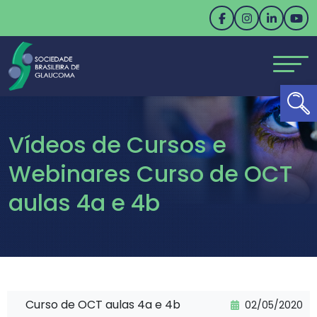
Ab
Vídeos de Cursos e
Webinares Curso de OCT
aulas 4a e 4b
Curso de OCT aulas 4a e 4b
02/05/2020