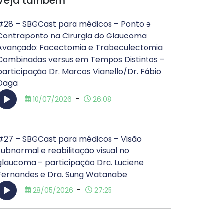
Veja também
#28 – SBGCast para médicos – Ponto e
Contraponto na Cirurgia do Glaucoma
Avançado: Facectomia e Trabeculectomia
Combinadas versus em Tempos Distintos –
participação Dr. Marcos Vianello/Dr. Fábio
Daga
-
10/07/2026
26:08
#27 – SBGCast para médicos – Visão
subnormal e reabilitação visual no
glaucoma – participação Dra. Luciene
Fernandes e Dra. Sung Watanabe
-
28/05/2026
27:25