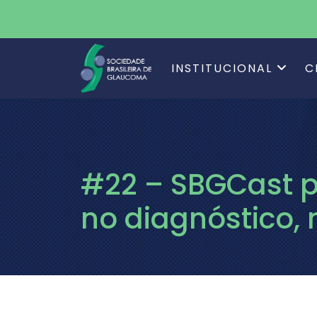
INSTITUCIONAL
C
#22 – SBGCast p
no diagnóstico,