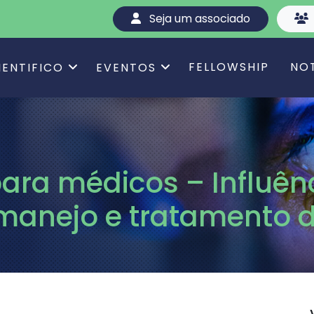
Seja um associado
FELLOWSHIP
NO
IENTIFICO
EVENTOS
ara médicos – Influên
 manejo e tratamento