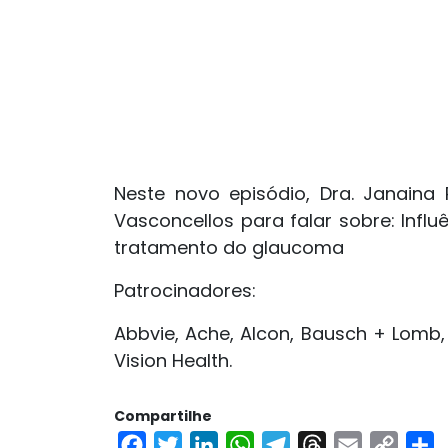
Neste novo episódio, Dra. Janaina
Vasconcellos para falar sobre: Infl
tratamento do glaucoma
Patrocinadores:
Abbvie, Ache, Alcon, Bausch + Lomb
Vision Health.
Compartilhe
F
T
L
W
T
T
E
C
S