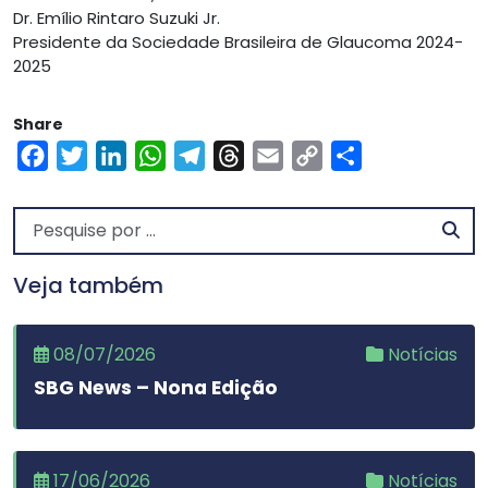
Dr. Emílio Rintaro Suzuki Jr.
Presidente da Sociedade Brasileira de Glaucoma 2024-
2025
Share
Facebook
Twitter
LinkedIn
WhatsApp
Telegram
Threads
Email
Copy
Share
Link
Veja também
08/07/2026
Notícias
SBG News – Nona Edição
17/06/2026
Notícias