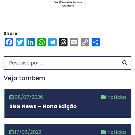
Share
Facebook
Twitter
LinkedIn
WhatsApp
Telegram
Threads
Email
Copy
Share
Link
Veja também
08/07/2026
Notícias
SBG News – Nona Edição
17/06/2026
Notícias