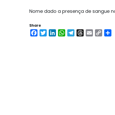
Nome dado a presença de sangue no
Share
Facebook
Twitter
LinkedIn
WhatsApp
Telegram
Threads
Email
Copy
S
Link