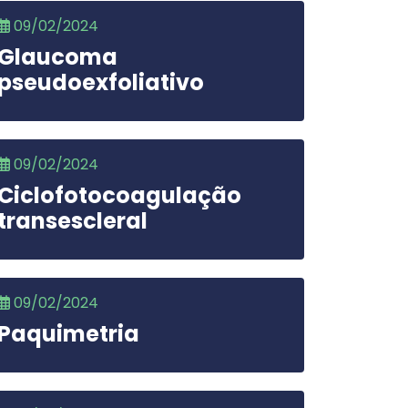
09/02/2024
Glaucoma
pseudoexfoliativo
09/02/2024
Ciclofotocoagulação
transescleral
09/02/2024
Paquimetria