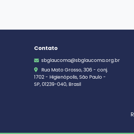
Contato
sbglaucoma@sbglaucoma.org.br
Rua Mato Grosso, 306 - conj.
1702 - Higienópolis, São Paulo -
SP, 01239-040, Brasil
R