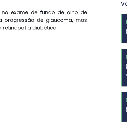
V
o no exame de fundo de olho de
o a progressão de glaucoma, mas
retinopatia diabética.
hare