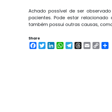
Achado possível de ser observad
pacientes. Pode estar relacionad
também possui outras causas, como 
Share
Facebook
Twitter
LinkedIn
WhatsApp
Telegram
Threads
Email
Copy
S
Link