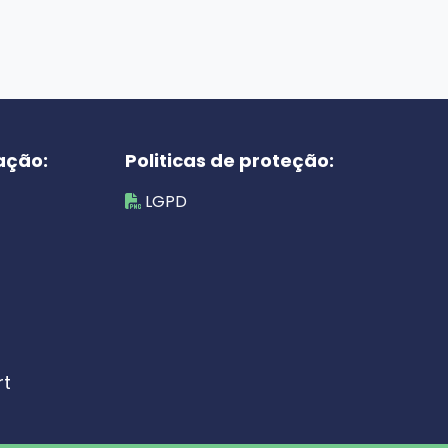
ação:
Politicas de proteção:
LGPD
rt