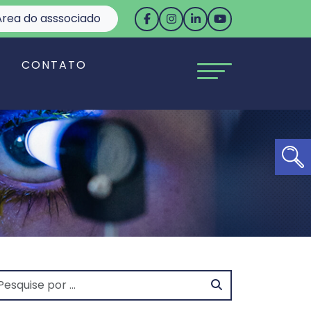
rea do asssociado
S
CONTATO
Ab