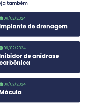
eja também
09/02/2024
Implante de drenagem
09/02/2024
Inibidor de anidrase
carbônica
09/02/2024
Mácula