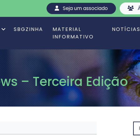
Seja um associado
Á
SBGZINHA
MATERIAL
NOTÍCIA
INFORMATIVO
ws – Terceira Edição