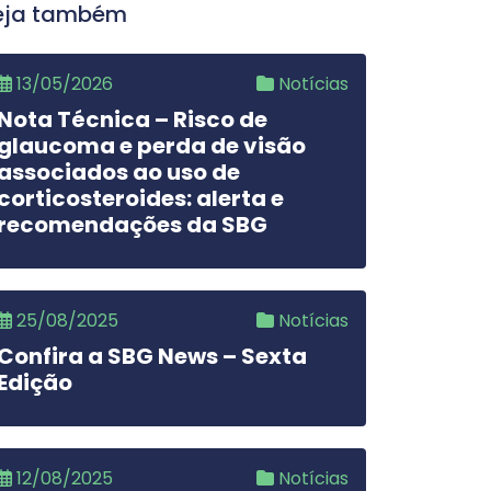
eja também
13/05/2026
Notícias
Nota Técnica – Risco de
glaucoma e perda de visão
associados ao uso de
corticosteroides: alerta e
recomendações da SBG
25/08/2025
Notícias
Confira a SBG News – Sexta
Edição
12/08/2025
Notícias