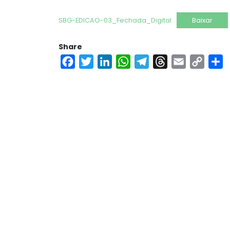
SBG-EDICAO-03_Fechada_Digital
Baixar
Share
Facebook
Twitter
LinkedIn
WhatsApp
Telegram
Threads
Email
Copy
S
Link