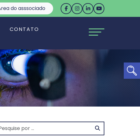
rea do asssociado
S
CONTATO
Ab